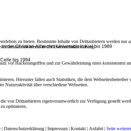
lebnis zu bieten. Bestimmte Inhalte von Drittanbietern werden nur ang
n der Christian-Albrechts-Universität in Kiel bis 1989
e Informationen hierzu in der Datenschutzerklärung.
 Celle bis 1994
utz vor Hackerangriffen und zur Gewährleistung eines konsistenten un
ieren. Hierunter fallen auch Statistiken, die dem Webseitenbetreiber v
r Nutzeraktivität über verschiedene Webseiten.
 die von Drittanbietern eigenverantwortlich zur Verfügung gestellt wer
 zu optimieren.
e
|
Datenschutzerklärung
|
Impressum
|
Kontakt
|
Anfahrt
|
Seite weiter